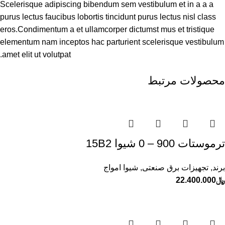
Scelerisque adipiscing bibendum sem vestibulum et in a a a
purus lectus faucibus lobortis tincidunt purus lectus nisl class
eros.Condimentum a et ullamcorper dictumst mus et tristique
elementum nam inceptos hac parturient scelerisque vestibulum
amet elit ut volutpat.
محصولات مرتبط
ترموستات 900 – 0 شيوا 15B2
برند
,
تجهیزات برق صنعتی
,
شیوا امواج
﷼
22.400.000