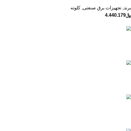
برند
,
تجهیزات برق صنعتی
,
کلوته
﷼
4.440.179
ارسال به تمام نقاط ایران
تیپاکس، پست و ...
پشتیبانی 24 ساعته
پاسخگویی و مشاوره آنلاین
قیمت های بروز
تسویه در لحظه