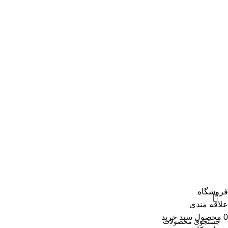
Maxrol
پرتو خازن
شیوا امواج
لینک های مفید:
شرکت توزیع برق
توزیع برق فارس
سامانه تجارت انبار ها
سامانه استعلام شناسه ملی
دانلود اپلیکیشن:
تمامی حقوق سایت مربوط به فروشگاه تندرالکتریک می باشد.
فروشگاه
علاقه مندی
0
محصول
سبد خرید