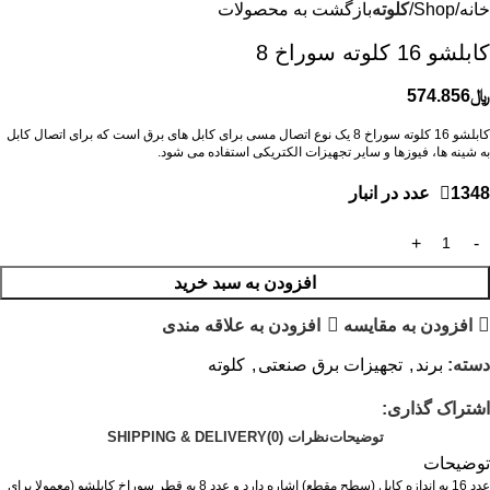
خانه
Shop
کلوته
بازگشت به محصولات
كابلشو 16 كلوته سوراخ 8
﷼
574.856
كابلشو 16 كلوته سوراخ 8 یک نوع اتصال مسی برای کابل های برق است که برای اتصال کابل
به شینه ها، فیوزها و سایر تجهیزات الکتریکی استفاده می شود.
1348 عدد در انبار
افزودن به سبد خرید
افزودن به مقایسه
افزودن به علاقه مندی
دسته:
برند
,
تجهیزات برق صنعتی
,
کلوته
اشتراک گذاری:
توضیحات
نظرات (0)
SHIPPING & DELIVERY
توضیحات
عدد 16 به اندازه کابل (سطح مقطع) اشاره دارد و عدد 8 به قطر سوراخ کابلشو (معمولا برای