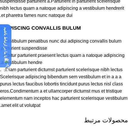
suspendisse parturient a.Parturient in parturient scelerisque
nibh lectus quam a natoque adipiscing a vestibulum hendrerit
et pharetra fames nunc natoque dui.
ADIPISCING CONVALLIS BULUM
با ما در ارتباط باشید
Vestibulum penatibus nunc dui adipiscing convallis bulum
parturient suspendisse.
Abitur parturient praesent lectus quam a natoque adipiscing
a vestibulum hendre.
Diam parturient dictumst parturient scelerisque nibh lectus.
Scelerisque adipiscing bibendum sem vestibulum et in a a a
purus lectus faucibus lobortis tincidunt purus lectus nisl class
eros.Condimentum a et ullamcorper dictumst mus et tristique
elementum nam inceptos hac parturient scelerisque vestibulum
amet elit ut volutpat.
محصولات مرتبط