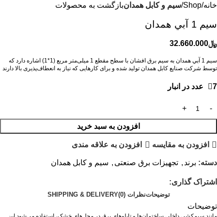
خانه
Shop
سیم و کابل همدان
بازگشت به محصولات
سيم 1 آبي همدان
﷼
32.660.000
سيم 1 آبي همدان به سیم برق افشان با سطح مقطع 1 میلی‌متر مربع (1*1) اشاره دارد که
توسط شرکت صنایع کابل همدان تولید شده و برای کارهایی که نیاز به انعطاف‌پذیری بالا دارند
7 عدد در انبار
افزودن به سبد خرید
افزودن به مقایسه
افزودن به علاقه مندی
دسته:
برند
,
تجهیزات برق صنعتی
,
سیم و کابل همدان
اشتراک گذاری:
توضیحات
نظرات (0)
SHIPPING & DELIVERY
توضیحات
مانند سیم‌کشی داخلی ساختمان‌ها و تابلوهای برق در محل‌های خشک، استفاده می‌شود ا
ین