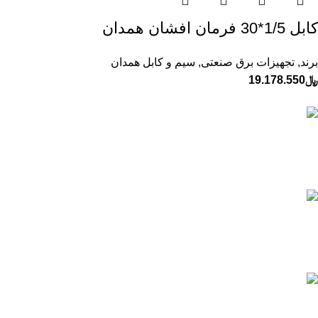
كابل 1/5*30 فرمان افشان همدان
برند
,
تجهیزات برق صنعتی
,
سیم و کابل همدان
﷼
19.178.550
ارسال به تمام نقاط ایران
تیپاکس، پست و ...
پشتیبانی 24 ساعته
پاسخگویی و مشاوره آنلاین
قیمت های بروز