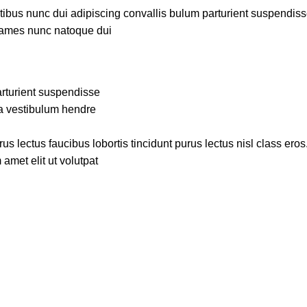
us nunc dui adipiscing convallis bulum parturient suspendisse p
fames nunc natoque dui.
rturient suspendisse.
a vestibulum hendre.
s lectus faucibus lobortis tincidunt purus lectus nisl class ero
met elit ut volutpat.