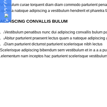
با ما در ارتباط باشید
Vestibulum curae torquent diam diam commodo parturient penatib
quam a natoque adipiscing a vestibulum hendrerit et pharetra 
ADIPISCING CONVALLIS BULUM
Vestibulum penatibus nunc dui adipiscing convallis bulum pa
Abitur parturient praesent lectus quam a natoque adipiscing 
Diam parturient dictumst parturient scelerisque nibh lectus.
Scelerisque adipiscing bibendum sem vestibulum et in a a a puru
elementum nam inceptos hac parturient scelerisque vestibulum a