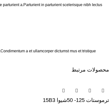
arturient a.Parturient in parturient scelerisque nibh lectus
s.Condimentum a et ullamcorper dictumst mus et tristique
محصولات مرتبط
ترموستات 125- 50شيوا 15B3