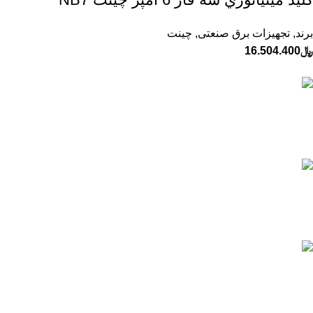
برند
,
تجهیزات برق صنعتی
,
چینت
﷼
16.504.400
ارسال به تمام نقاط ایران
تیپاکس، پست و ...
پشتیبانی 24 ساعته
پاسخگویی و مشاوره آنلاین
قیمت های بروز