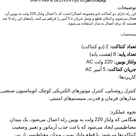
توضیحات
نظرات (0)
SHIPPING & DELIVERY
توضیحات
ا
ین رله دارای دو کنتاکت (دو مجموعه اتصال) است که با اعمال ولتاژ 220 ولت به بوبین آن،
فعال می‌شوند و امکان قطع و وصل جریان تا 5 آمپر را فراهم می‌کنند.
پایه‌های این رله 8 عدد
هستند که برای اتصال به مدار استفاده می‌شوند.
مشخصات:
تعداد کنتاکت:
2 (دو کنتاکت)
تعداد پایه:
8 (هشت پایه)
ولتاژ بوبین:
220 ولت AC
جریان کنتاکت:
5 آمپر AC
کاربردها:
کنترل روشنایی, کنترل موتورهای الکتریکی کوچک, اتوماسیون صنعتی,
مدارهای فرمان و قدرت, سیستم‌های امنیتی.
نحوه عملکرد:
هنگامی که ولتاژ 220 ولت به بوبین رله اعمال می‌شود، یک میدان
مغناطیسی ایجاد می‌شود که باعث جذب آرماتور و تغییر وضعیت
کنتاکت‌ها می‌شود.
با قطع ولتاژ بوبین، میدان مغناطیسی از بین