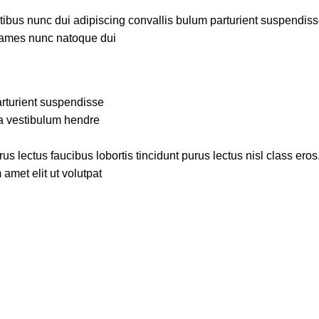
us nunc dui adipiscing convallis bulum parturient suspendisse p
fames nunc natoque dui.
rturient suspendisse.
a vestibulum hendre.
s lectus faucibus lobortis tincidunt purus lectus nisl class ero
met elit ut volutpat.