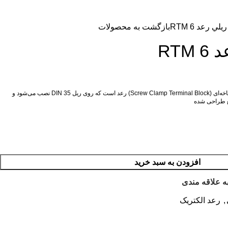
﷼
0
ورود / ثبت ن
لي رعد RTM 6
بازگشت به محصولات
RTM
ترمینال ریلی RTM 6 یکی از ترمینال‌های شاخه‌ای (Screw Clamp Terminal Block) رعد است که روی ریل DIN 35 نصب می‌شود و
افزودن به سبد خرید
ه علاقه مندی
,
رعد الکتریک