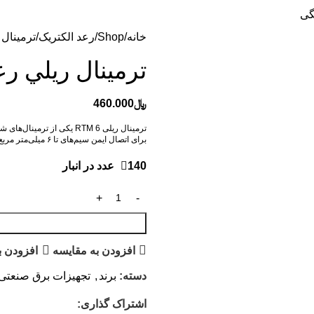
گی
خانه
Shop
رعد الکتریک
ترمينال ري
ترمينال ريلي رعد  6
﷼
460.000
برای اتصال ایمن سیم‌های تا ۶ میلی‌متر مربع طراحی شده
140 عدد در انبار
افزودن به مقایسه
افزودن ب
دسته:
برند
,
تجهیزات برق صنعتی
اشتراک گذاری: