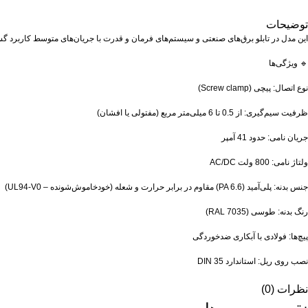
توضیحات
این مدل در تابلو برق‌های صنعتی و سیستم‌های فرمان و قدرت با جریان‌های متوسط کاربرد گست
🔹 ویژگی‌ها
نوع اتصال: پیچی (Screw clamp)
ظرفیت سیم‌گیری: از 0.5 تا 6 میلی‌متر مربع (مفتولی یا افشان)
جریان نامی: حدود 41 آمپر
ولتاژ نامی: 800 ولت AC/DC
جنس بدنه: پلی‌آمید (PA 6.6) مقاوم در برابر حرارت و شعله (خودخاموش‌شونده – UL94-V0)
رنگ بدنه: طوسی (RAL 7035)
پیچ‌ها: فولادی با آبکاری ضدخوردگی
نصب روی ریل: استاندارد DIN 35
نظرات (0)