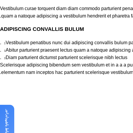
Vestibulum curae torquent diam diam commodo parturient penatib
quam a natoque adipiscing a vestibulum hendrerit et pharetra 
ADIPISCING CONVALLIS BULUM
Vestibulum penatibus nunc dui adipiscing convallis bulum pa
Abitur parturient praesent lectus quam a natoque adipiscing 
Diam parturient dictumst parturient scelerisque nibh lectus.
Scelerisque adipiscing bibendum sem vestibulum et in a a a puru
elementum nam inceptos hac parturient scelerisque vestibulum a
اپراتور