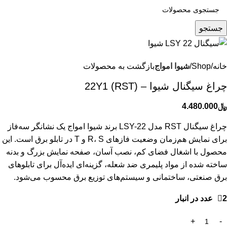
جستجو
خانه
Shop
شیوا امواج
بازگشت به محصولات
چراغ سيگنال شيوا – 22Y1 (RST)
﷼
4.480.000
چراغ سیگنال RST مدل LSY-22 برند شیوا امواج یک نشانگر سه‌فاز
برای نمایش هم‌زمان وضعیت فازهای R، S و T در تابلو برق است. این
محصول با اشغال فضای کم، نصب آسان، صفحه نمایش بزرگ و بدنه
ساخته شده از مواد پلیمری ضد شعله، گزینه‌ای ایده‌آل برای تابلوهای
برق صنعتی، ساختمانی و سیستم‌های توزیع برق محسوب می‌شود.
2 عدد در انبار