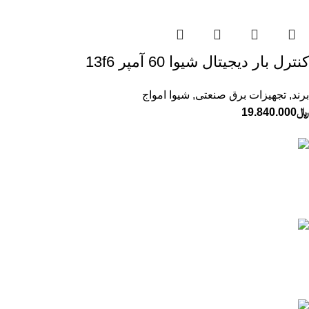
كنترل بار ديجيتال شيوا 60 آمپر 13f6
برند
,
تجهیزات برق صنعتی
,
شیوا امواج
﷼
19.840.000
ارسال به تمام نقاط ایران
تیپاکس، پست و ...
پشتیبانی 24 ساعته
پاسخگویی و مشاوره آنلاین