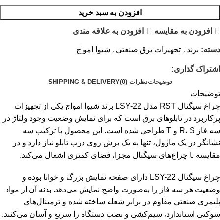
افزودن به سبد خرید
افزودن به مقایسه
افزودن به علاقه مندی
دسته:
برند
,
تجهیزات برق صنعتی
,
شیوا امواج
اشتراک گذاری:
توضیحات
نظرات (0)
SHIPPING & DELIVERY
توضیحات
چراغ سیگنال RST مدل LSY-22 برند شیوا امواج یکی از تجهیزات
پرکاربرد در تابلوهای برق است که برای نمایش وضعیت وجود ولتاژ در
سه فاز R، S و T طراحی شده است. این محصول با ترکیب سه
نشانگر در یک ماژول، تنها به یک برش روی درب تابلو نیاز دارد و در
مقایسه با چراغ‌های سیگنال مجزا، فضای کمتری اشغال می‌کند.
چراغ سیگنال LSY-22 دارای صفحه نمایش بزرگ و خوانا بوده و
وضعیت هر سه فاز را به‌صورت واضح نمایش می‌دهد. بدنه آن از مواد
پلیمری صنعتی مقاوم در برابر شعله ساخته شده و ترمینال‌های
سوکتی استاندارد، سیم‌کشی و نصب دستگاه را سریع و آسان می‌کنند.