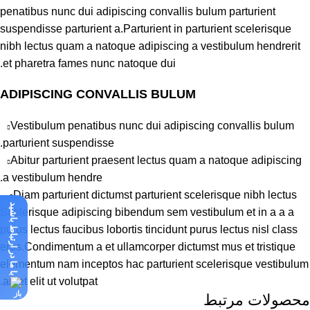
penatibus nunc dui adipiscing convallis bulum parturient
suspendisse parturient a.Parturient in parturient scelerisque
nibh lectus quam a natoque adipiscing a vestibulum hendrerit
et pharetra fames nunc natoque dui.
ADIPISCING CONVALLIS BULUM
Vestibulum penatibus nunc dui adipiscing convallis bulum
parturient suspendisse.
Abitur parturient praesent lectus quam a natoque adipiscing
a vestibulum hendre.
Diam parturient dictumst parturient scelerisque nibh lectus.
با ما در ارتباط باشید
Scelerisque adipiscing bibendum sem vestibulum et in a a a
purus lectus faucibus lobortis tincidunt purus lectus nisl class
eros.Condimentum a et ullamcorper dictumst mus et tristique
elementum nam inceptos hac parturient scelerisque vestibulum
amet elit ut volutpat.
محصولات مرتبط