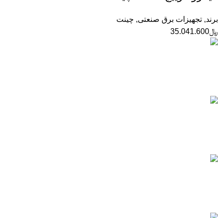
برند
,
تجهیزات برق صنعتی
,
چینت
﷼
35.041.600
ارسال به تمام نقاط ایران
تیپاکس، پست و ...
پشتیبانی 24 ساعته
پاسخگویی و مشاوره آنلاین
قیمت های بروز
تسویه در لحظه