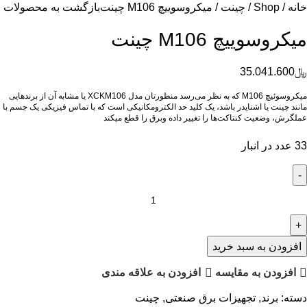
خانه
Shop
چینت
ميكروسوييچ M106 چينت
بازگشت به محصولات
ميكروسوييچ M106 چينت
﷼
35.041.600
میکروسوئیچ M106 که به نظر می‌رسد منظورتان مدل XCKM106 یا مشابه آن از برندهایی
مانند چینت یا اشنایدر باشد، یک کلید حد الکترومکانیکی است که با تماس فیزیکی یک جسم با
عملگرش، وضعیت کنتاکت‌ها را تغییر داده وبرق را قطع میکند
33 عدد در انبار
افزودن به سبد خرید
افزودن به مقایسه
افزودن به علاقه مندی
دسته:
برند
,
تجهیزات برق صنعتی
,
چینت