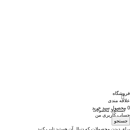
پرتو خازن
شیوا امواج
لینک های مفید:
شرکت توزیع برق
توزیع برق فارس
سامانه تجارت انبار ها
سامانه استعلام شناسه ملی
دانلود اپلیکیشن:
تمامی حقوق سایت مربوط به فروشگاه تندرالکتریک می باشد.
فروشگاه
علاقه مندی
0
محصول
سبد خرید
حساب کاربری من
جستجو
برای دیدن محصولات که دنبال آن هستید تایپ کنید.