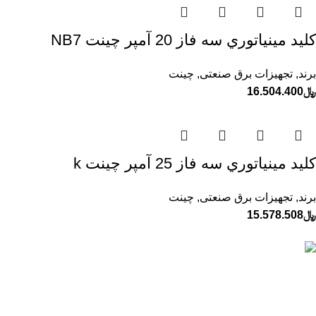
كليد مينياتوري سه فاز 20 آمپر چينت NB7
برند
,
تجهیزات برق صنعتی
,
چینت
﷼
16.504.400
كليد مينياتوري سه فاز 25 آمپر چينت k
برند
,
تجهیزات برق صنعتی
,
چینت
﷼
15.578.508
ارسال به تمام نقاط ایران
تیپاکس، پست و ...